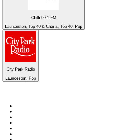
Chilli 90.1 FM
Launceston, Top 40 & Charts, Top 40, Pop
City Park Radio
Launceston, Pop
Top 100 em
radio.net
1
.
RMC Info Talk Sport
2
.
Clubmix
3
.
NRJ DAVID GUETTA
4
.
Hot 108 Jamz
5
.
Radio Studio Souto - Sertanejo Universitário
6
.
LOVE CLASSICS / 1.fm
7
.
Tomorrowland - One World Radio