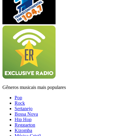
Gêneros musicais mais populares
Pop
Rock
Sertanejo
Bossa Nova
Hip Hop
Reggaeton
Kizomba
Música Cristã