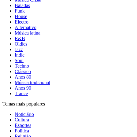
Baladas
Funk
House
Electro
Alternativo
Música latina
R&B
Oldies
Jazz
Indie
Soul
Techno
Clássico
Anos 80
Música tradicional
Anos 90
Trance
Temas mais populares
Noticiário
Cultura
Esportes
Política
Religião