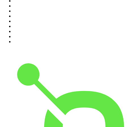
2
.
O Assunto
3
.
NerdCast
4
.
Foro de Teresina
5
.
Inteligência Ltda.
6
.
Café Com Deus Pai | Podcast oficial
7
.
Modus Operandi
8
.
Rádio Novelo Apresenta
9
.
Noites Gregas
10
.
Petit Journal