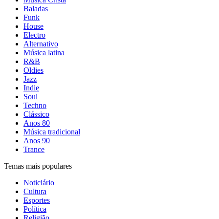
Baladas
Funk
House
Electro
Alternativo
Música latina
R&B
Oldies
Jazz
Indie
Soul
Techno
Clássico
Anos 80
Música tradicional
Anos 90
Trance
Temas mais populares
Noticiário
Cultura
Esportes
Política
Religião