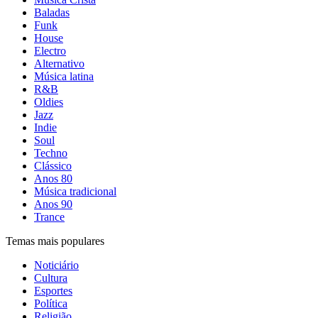
Baladas
Funk
House
Electro
Alternativo
Música latina
R&B
Oldies
Jazz
Indie
Soul
Techno
Clássico
Anos 80
Música tradicional
Anos 90
Trance
Temas mais populares
Noticiário
Cultura
Esportes
Política
Religião