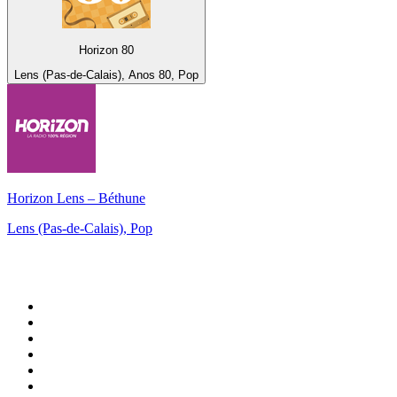
Horizon 80
Lens (Pas-de-Calais), Anos 80, Pop
Horizon Lens – Béthune
Lens (Pas-de-Calais), Pop
Top 100 em
radio.net
1
.
RMC Info Talk Sport
2
.
Clubmix
3
.
NRJ DAVID GUETTA
4
.
Hot 108 Jamz
5
.
Radio Studio Souto - Sertanejo Universitário
6
.
LOVE CLASSICS / 1.fm