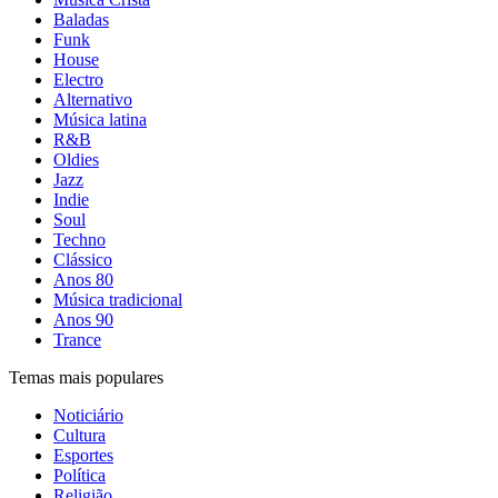
Baladas
Funk
House
Electro
Alternativo
Música latina
R&B
Oldies
Jazz
Indie
Soul
Techno
Clássico
Anos 80
Música tradicional
Anos 90
Trance
Temas mais populares
Noticiário
Cultura
Esportes
Política
Religião