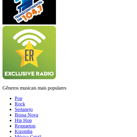
Gêneros musicais mais populares
Pop
Rock
Sertanejo
Bossa Nova
Hip Hop
Reggaeton
Kizomba
Música Cristã