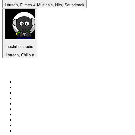
Lörrach, Filmes & Musicais, Hits, Soundtrack
hochrhein-radio
Lörrach, Chillout
Top 100 em
radio.net
1
.
RMC Info Talk Sport
2
.
Clubmix
3
.
NRJ DAVID GUETTA
4
.
Hot 108 Jamz
5
.
Radio Studio Souto - Sertanejo Universitário
6
.
LOVE CLASSICS / 1.fm
7
.
Tomorrowland - One World Radio
8
.
France Info
9
.
Exclusively Taylor Swift
10
.
Radio Transcontinental 104.7 FM