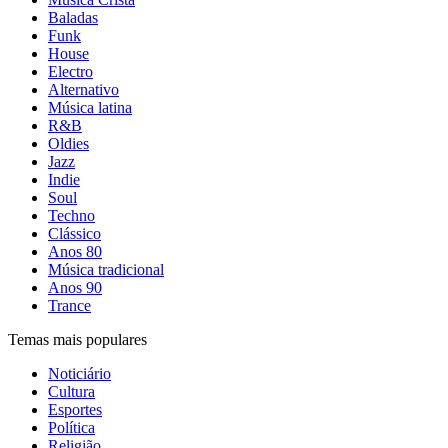
Baladas
Funk
House
Electro
Alternativo
Música latina
R&B
Oldies
Jazz
Indie
Soul
Techno
Clássico
Anos 80
Música tradicional
Anos 90
Trance
Temas mais populares
Noticiário
Cultura
Esportes
Política
Religião