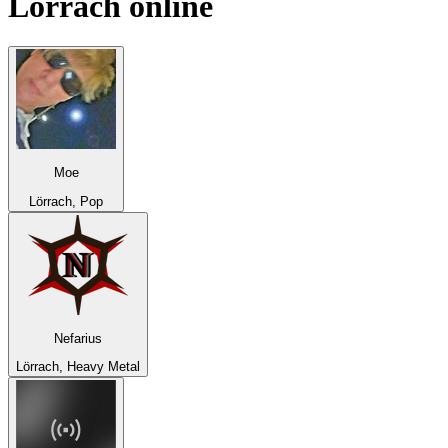
Lörrach
online
Moe
Lörrach, Pop
Nefarius
Lörrach, Heavy Metal