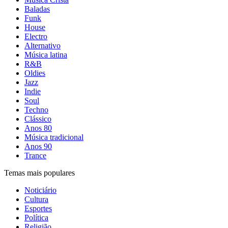
Baladas
Funk
House
Electro
Alternativo
Música latina
R&B
Oldies
Jazz
Indie
Soul
Techno
Clássico
Anos 80
Música tradicional
Anos 90
Trance
Temas mais populares
Noticiário
Cultura
Esportes
Política
Religião