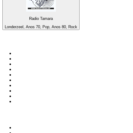
Radio Tamara
Londerzeel, Anos 70, Pop, Anos 80, Rock
Top 100 em
radio.net
1
.
RMC Info Talk Sport
2
.
Clubmix
3
.
NRJ DAVID GUETTA
4
.
Hot 108 Jamz
5
.
Radio Studio Souto - Sertanejo Universitário
6
.
LOVE CLASSICS / 1.fm
7
.
Tomorrowland - One World Radio
8
.
France Info
9
.
Radio Transcontinental 104.7 FM
10
.
Exclusively Taylor Swift
Top 100 podcasts do
Brasil
1
.
Não Inviabilize
2
.
O Assunto