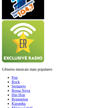
Gêneros musicais mais populares
Pop
Rock
Sertanejo
Bossa Nova
Hip Hop
Reggaeton
Kizomba
Música Cristã