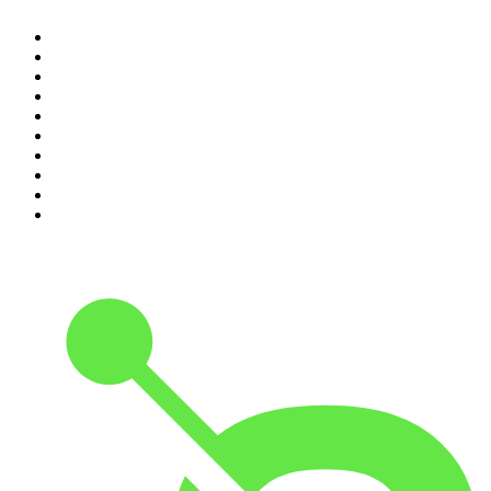
1
.
Não Inviabilize
2
.
O Assunto
3
.
NerdCast
4
.
Inteligência Ltda.
5
.
Noites Gregas
6
.
Café Com Deus Pai | Podcast oficial
7
.
Modus Operandi
8
.
Medo e Delírio em Brasília
9
.
Jota Jota Podcast
10
.
Rádio Novelo Apresenta