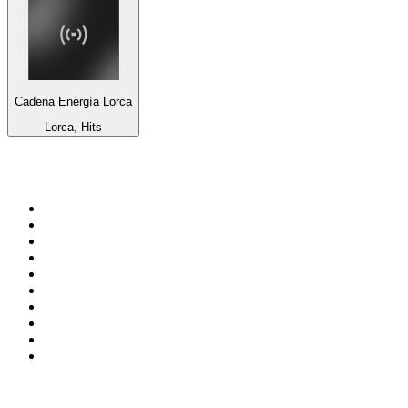
Cadena Energía Lorca
Lorca, Hits
Top 100 em
radio.net
1
.
RMC Info Talk Sport
2
.
Clubmix
3
.
NRJ DAVID GUETTA
4
.
Hot 108 Jamz
5
.
Radio Studio Souto - Sertanejo Universitário
6
.
LOVE CLASSICS / 1.fm
7
.
Tomorrowland - One World Radio
8
.
France Info
9
.
Exclusively Taylor Swift
10
.
Radio Transcontinental 104.7 FM
Top 100 podcasts do
Brasil