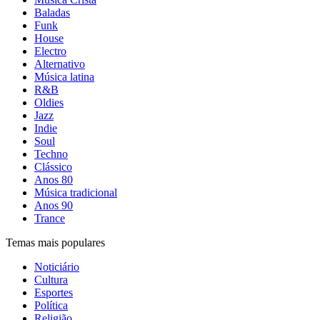
Baladas
Funk
House
Electro
Alternativo
Música latina
R&B
Oldies
Jazz
Indie
Soul
Techno
Clássico
Anos 80
Música tradicional
Anos 90
Trance
Temas mais populares
Noticiário
Cultura
Esportes
Política
Religião