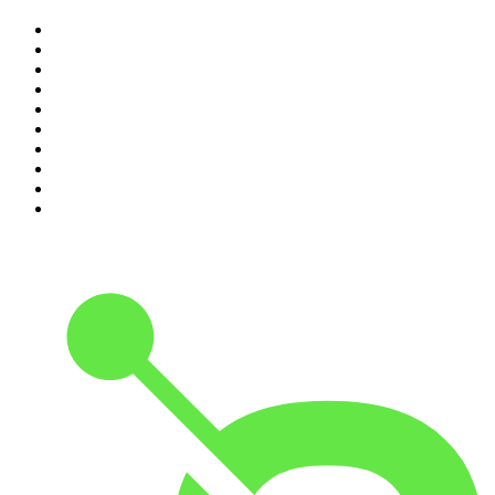
1
.
Não Inviabilize
2
.
NerdCast
3
.
Foro de Teresina
4
.
O Assunto
5
.
Medo e Delírio em Brasília
6
.
Inteligência Ltda.
7
.
Café Com Deus Pai | Podcast oficial
8
.
Rádio Novelo Apresenta
9
.
Modus Operandi
10
.
Noites Gregas