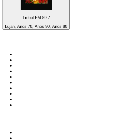
Trebol FM 89.7
Lujan, Anos 70, Anos 90, Anos 80
Top 100 em
radio.net
1
.
RMC Info Talk Sport
2
.
Clubmix
3
.
NRJ DAVID GUETTA
4
.
Hot 108 Jamz
5
.
Radio Studio Souto - Sertanejo Universitário
6
.
LOVE CLASSICS / 1.fm
7
.
Tomorrowland - One World Radio
8
.
France Info
9
.
Exclusively Taylor Swift
10
.
Radio Transcontinental 104.7 FM
Top 100 podcasts do
Brasil
1
.
Não Inviabilize
2
.
NerdCast