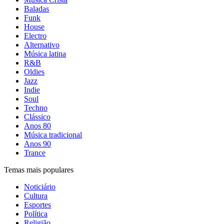
Baladas
Funk
House
Electro
Alternativo
Música latina
R&B
Oldies
Jazz
Indie
Soul
Techno
Clássico
Anos 80
Música tradicional
Anos 90
Trance
Temas mais populares
Noticiário
Cultura
Esportes
Política
Religião