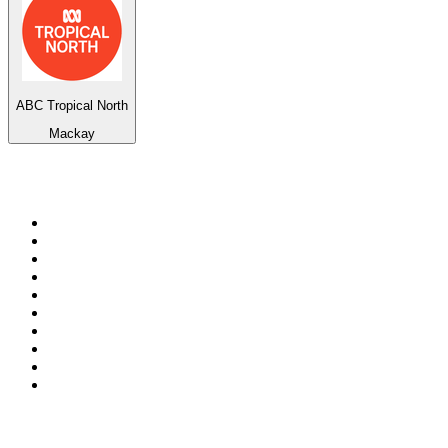
ABC Tropical North
Mackay
Top 100 em
radio.net
1
.
RMC Info Talk Sport
2
.
Clubmix
3
.
NRJ DAVID GUETTA
4
.
Hot 108 Jamz
5
.
Radio Studio Souto - Sertanejo Universitário
6
.
LOVE CLASSICS / 1.fm
7
.
France Info
8
.
Tomorrowland - One World Radio
9
.
Radio Transcontinental 104.7 FM
10
.
Exclusively Taylor Swift
Top 100 podcasts do
Brasil