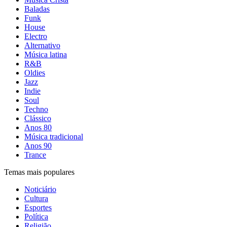
Baladas
Funk
House
Electro
Alternativo
Música latina
R&B
Oldies
Jazz
Indie
Soul
Techno
Clássico
Anos 80
Música tradicional
Anos 90
Trance
Temas mais populares
Noticiário
Cultura
Esportes
Política
Religião