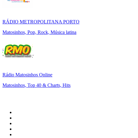
RÁDIO METROPOLITANA PORTO
Matosinhos, Pop, Rock, Música latina
Rádio Matosinhos Online
Matosinhos, Top 40 & Charts, Hits
Top 100 em
radio.net
1
.
RMC Info Talk Sport
2
.
Clubmix
3
.
NRJ DAVID GUETTA
4
.
Hot 108 Jamz
5
.
Radio Studio Souto - Sertanejo Universitário