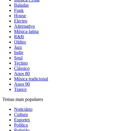
Baladas
Funk
House
Electro
Alternativo
Música latina
R&B
Oldies
Jazz
Indie
Soul
Techno
Clássico
Anos 80
Música tradicional
Anos 90
Trance
Temas mais populares
Noticiário
Cultura
Esportes
Política
Religião