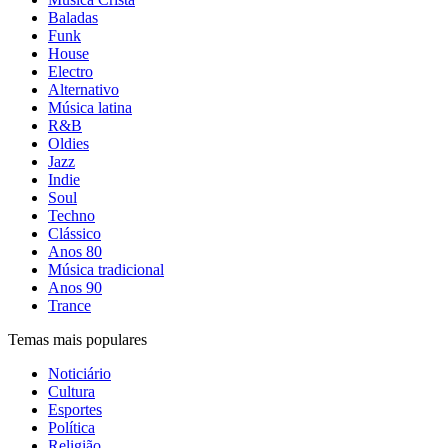
Baladas
Funk
House
Electro
Alternativo
Música latina
R&B
Oldies
Jazz
Indie
Soul
Techno
Clássico
Anos 80
Música tradicional
Anos 90
Trance
Temas mais populares
Noticiário
Cultura
Esportes
Política
Religião