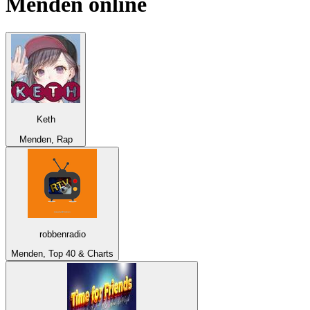
Menden
online
Keth
Menden, Rap
robbenradio
Menden, Top 40 & Charts