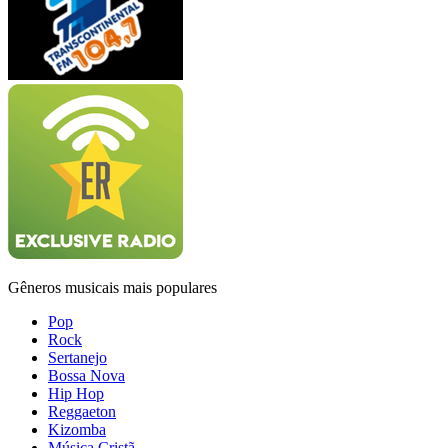
Gêneros musicais mais populares
Pop
Rock
Sertanejo
Bossa Nova
Hip Hop
Reggaeton
Kizomba
Música Cristã