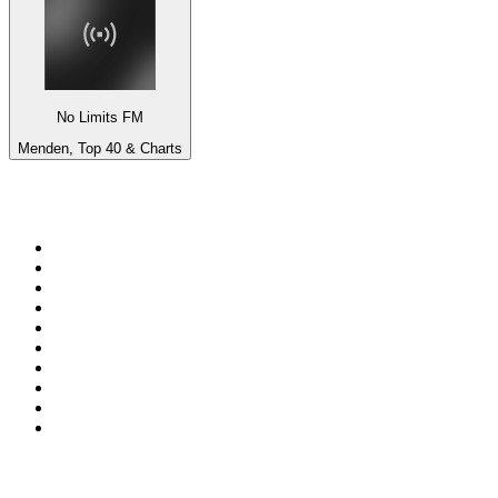
No Limits FM
Menden, Top 40 & Charts
Top 100 em
radio.net
1
.
RMC Info Talk Sport
2
.
Clubmix
3
.
NRJ DAVID GUETTA
4
.
Hot 108 Jamz
5
.
Radio Studio Souto - Sertanejo Universitário
6
.
LOVE CLASSICS / 1.fm
7
.
France Info
8
.
Tomorrowland - One World Radio
9
.
Radio Transcontinental 104.7 FM
10
.
Exclusively Taylor Swift
Top 100 podcasts do
Brasil