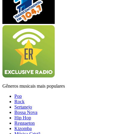
Gêneros musicais mais populares
Pop
Rock
Sertanejo
Bossa Nova
Hip Hop
Reggaeton
Kizomba
Música Cristã