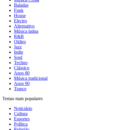
Baladas
Funk
House
Electro
Alternativo
Música latina
R&B
Oldies
Jazz
Indie
Soul
Techno
Clássico
Anos 80
Música tradicional
Anos 90
Trance
Temas mais populares
Noticiário
Cultura
Esportes
Política
Religião