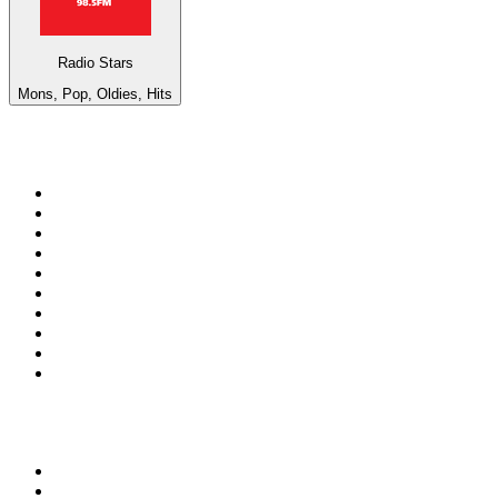
Radio Stars
Mons, Pop, Oldies, Hits
Top 100 em
radio.net
1
.
RMC Info Talk Sport
2
.
Clubmix
3
.
NRJ DAVID GUETTA
4
.
Hot 108 Jamz
5
.
Radio Studio Souto - Sertanejo Universitário
6
.
LOVE CLASSICS / 1.fm
7
.
Tomorrowland - One World Radio
8
.
France Info
9
.
Radio Transcontinental 104.7 FM
10
.
Exclusively Taylor Swift
Top 100 podcasts do
Brasil
1
.
Não Inviabilize
2
.
O Assunto