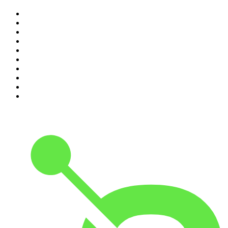
1
.
Não Inviabilize
2
.
O Assunto
3
.
NerdCast
4
.
Inteligência Ltda.
5
.
Noites Gregas
6
.
Café Com Deus Pai | Podcast oficial
7
.
Modus Operandi
8
.
Medo e Delírio em Brasília
9
.
Jota Jota Podcast
10
.
Rádio Novelo Apresenta