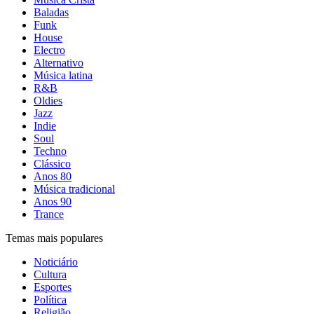
Baladas
Funk
House
Electro
Alternativo
Música latina
R&B
Oldies
Jazz
Indie
Soul
Techno
Clássico
Anos 80
Música tradicional
Anos 90
Trance
Temas mais populares
Noticiário
Cultura
Esportes
Política
Religião