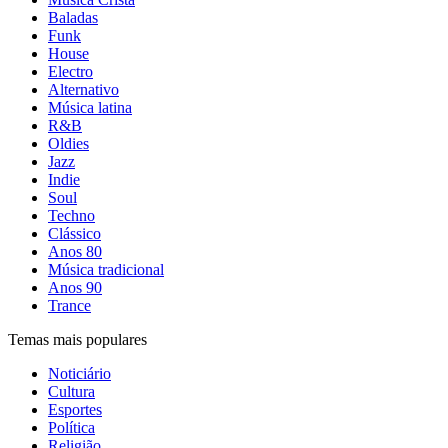
Baladas
Funk
House
Electro
Alternativo
Música latina
R&B
Oldies
Jazz
Indie
Soul
Techno
Clássico
Anos 80
Música tradicional
Anos 90
Trance
Temas mais populares
Noticiário
Cultura
Esportes
Política
Religião