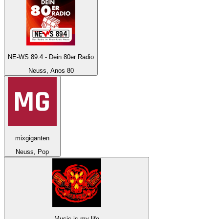
NE-WS 89.4 - Dein 80er Radio
Neuss, Anos 80
mixgiganten
Neuss, Pop
Music-is-my-life