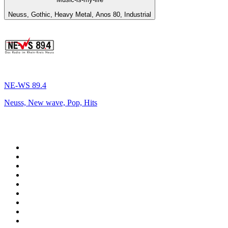
Neuss, Gothic, Heavy Metal, Anos 80, Industrial
NE-WS 89.4
Neuss, New wave, Pop, Hits
Top 100 em
radio.net
1
.
RMC Info Talk Sport
2
.
Clubmix
3
.
NRJ DAVID GUETTA
4
.
Hot 108 Jamz
5
.
Radio Studio Souto - Sertanejo Universitário
6
.
LOVE CLASSICS / 1.fm
7
.
Tomorrowland - One World Radio
8
.
France Info
9
.
Radio Transcontinental 104.7 FM