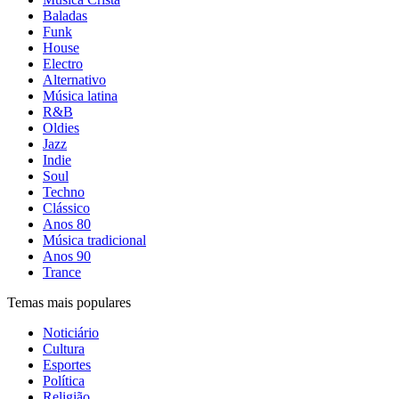
Baladas
Funk
House
Electro
Alternativo
Música latina
R&B
Oldies
Jazz
Indie
Soul
Techno
Clássico
Anos 80
Música tradicional
Anos 90
Trance
Temas mais populares
Noticiário
Cultura
Esportes
Política
Religião