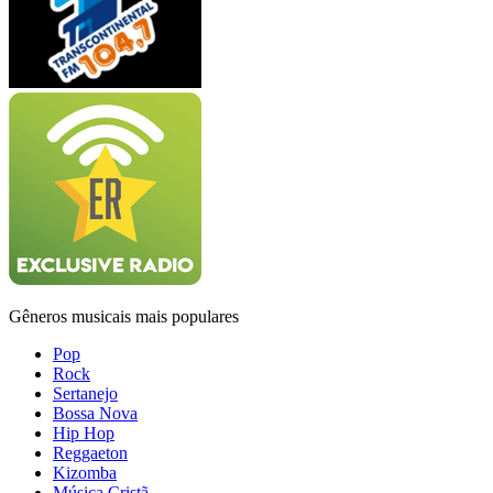
Gêneros musicais mais populares
Pop
Rock
Sertanejo
Bossa Nova
Hip Hop
Reggaeton
Kizomba
Música Cristã