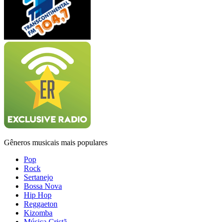
Gêneros musicais mais populares
Pop
Rock
Sertanejo
Bossa Nova
Hip Hop
Reggaeton
Kizomba
Música Cristã