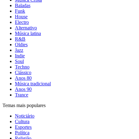
Baladas
Funk
House
Electro
Alternativo
Música latina
R&B
Oldies
Jazz
Indie
Soul
Techno
Clássico
Anos 80
Música tradicional
Anos 90
Trance
Temas mais populares
Noticiário
Cultura
Esportes
Política
Religião