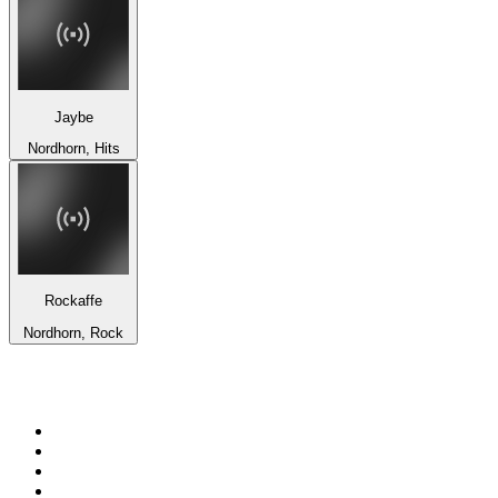
Jaybe
Nordhorn, Hits
Rockaffe
Nordhorn, Rock
Top 100 em
radio.net
1
.
RMC Info Talk Sport
2
.
Clubmix
3
.
NRJ DAVID GUETTA
4
.
Hot 108 Jamz