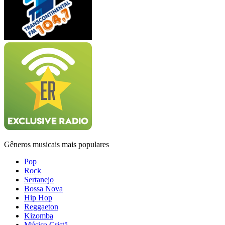
Gêneros musicais mais populares
Pop
Rock
Sertanejo
Bossa Nova
Hip Hop
Reggaeton
Kizomba
Música Cristã