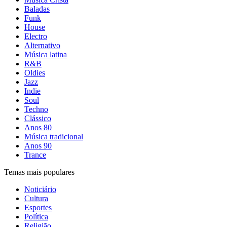
Baladas
Funk
House
Electro
Alternativo
Música latina
R&B
Oldies
Jazz
Indie
Soul
Techno
Clássico
Anos 80
Música tradicional
Anos 90
Trance
Temas mais populares
Noticiário
Cultura
Esportes
Política
Religião