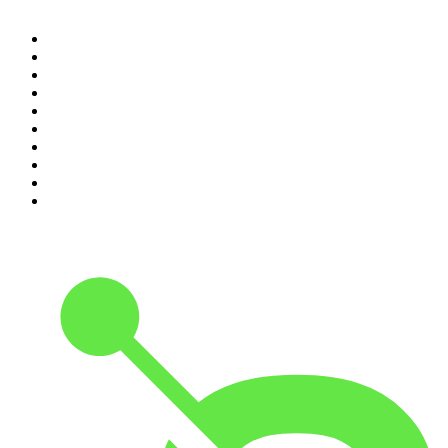
1
.
Não Inviabilize
2
.
O Assunto
3
.
NerdCast
4
.
Inteligência Ltda.
5
.
Noites Gregas
6
.
Café Com Deus Pai | Podcast oficial
7
.
Modus Operandi
8
.
Medo e Delírio em Brasília
9
.
Jota Jota Podcast
10
.
Rádio Novelo Apresenta