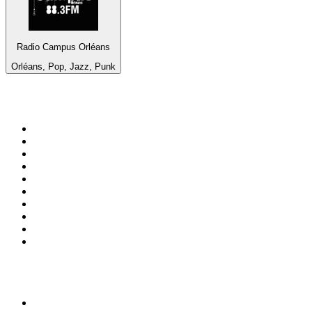
Radio Campus Orléans
Orléans, Pop, Jazz, Punk
Top 100 em
radio.net
1
.
RMC Info Talk Sport
2
.
Clubmix
3
.
NRJ DAVID GUETTA
4
.
Hot 108 Jamz
5
.
Radio Studio Souto - Sertanejo Universitário
6
.
LOVE CLASSICS / 1.fm
7
.
Tomorrowland - One World Radio
8
.
France Info
9
.
Radio Transcontinental 104.7 FM
10
.
Exclusively Taylor Swift
Top 100 podcasts do
Brasil
1
.
Não Inviabilize