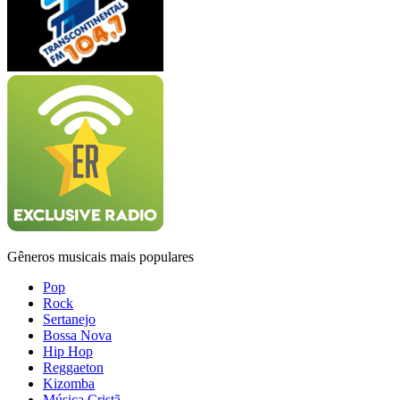
Gêneros musicais mais populares
Pop
Rock
Sertanejo
Bossa Nova
Hip Hop
Reggaeton
Kizomba
Música Cristã