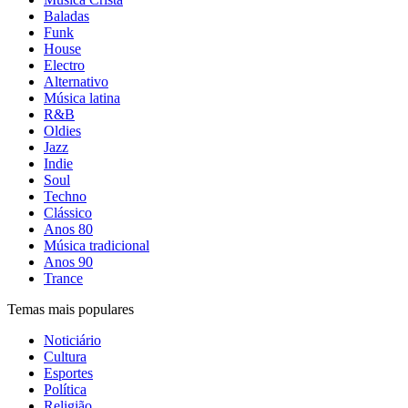
Baladas
Funk
House
Electro
Alternativo
Música latina
R&B
Oldies
Jazz
Indie
Soul
Techno
Clássico
Anos 80
Música tradicional
Anos 90
Trance
Temas mais populares
Noticiário
Cultura
Esportes
Política
Religião