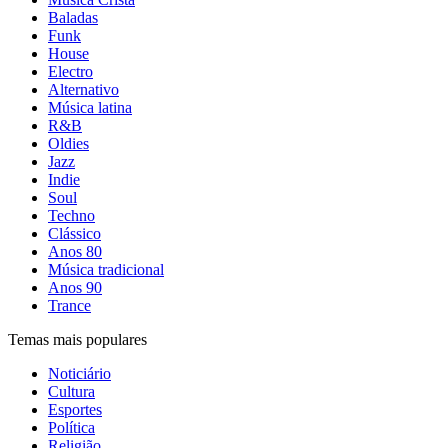
Baladas
Funk
House
Electro
Alternativo
Música latina
R&B
Oldies
Jazz
Indie
Soul
Techno
Clássico
Anos 80
Música tradicional
Anos 90
Trance
Temas mais populares
Noticiário
Cultura
Esportes
Política
Religião