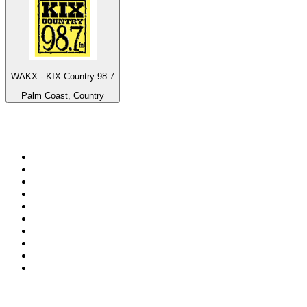
WAKX - KIX Country 98.7
Palm Coast, Country
Top 100 em
radio.net
1
.
RMC Info Talk Sport
2
.
Clubmix
3
.
NRJ DAVID GUETTA
4
.
Hot 108 Jamz
5
.
Radio Studio Souto - Sertanejo Universitário
6
.
LOVE CLASSICS / 1.fm
7
.
Tomorrowland - One World Radio
8
.
France Info
9
.
Exclusively Taylor Swift
10
.
Radio Transcontinental 104.7 FM
Top 100 podcasts do
Brasil