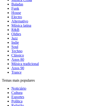
Baladas
Funk
House
Electro
Alternativo
Música latina
R&B
Oldies
Jazz
Indie
Soul
Techno
Clássico
Anos 80
Música tradicional
Anos 90
Trance
Temas mais populares
Noticiário
Cultura
Esportes
Política
Religião