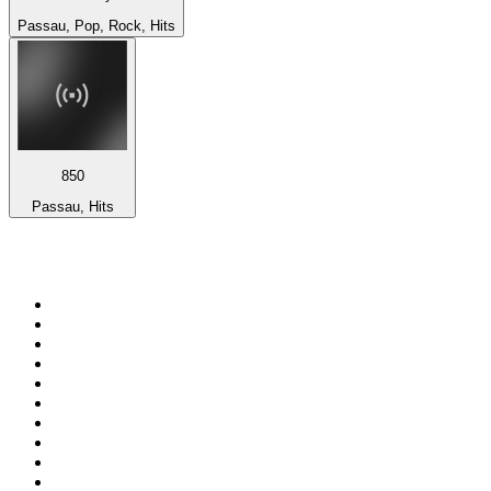
Passau, Pop, Rock, Hits
850
Passau, Hits
Top 100 em
radio.net
1
.
RMC Info Talk Sport
2
.
Clubmix
3
.
NRJ DAVID GUETTA
4
.
Hot 108 Jamz
5
.
Radio Studio Souto - Sertanejo Universitário
6
.
LOVE CLASSICS / 1.fm
7
.
Tomorrowland - One World Radio
8
.
France Info
9
.
Radio Transcontinental 104.7 FM
10
.
Exclusively Taylor Swift