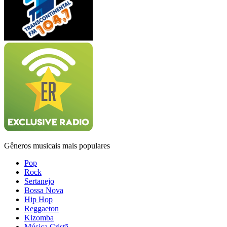
Gêneros musicais mais populares
Pop
Rock
Sertanejo
Bossa Nova
Hip Hop
Reggaeton
Kizomba
Música Cristã