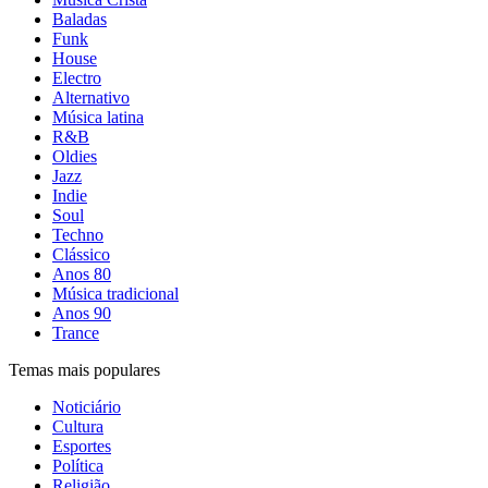
Baladas
Funk
House
Electro
Alternativo
Música latina
R&B
Oldies
Jazz
Indie
Soul
Techno
Clássico
Anos 80
Música tradicional
Anos 90
Trance
Temas mais populares
Noticiário
Cultura
Esportes
Política
Religião