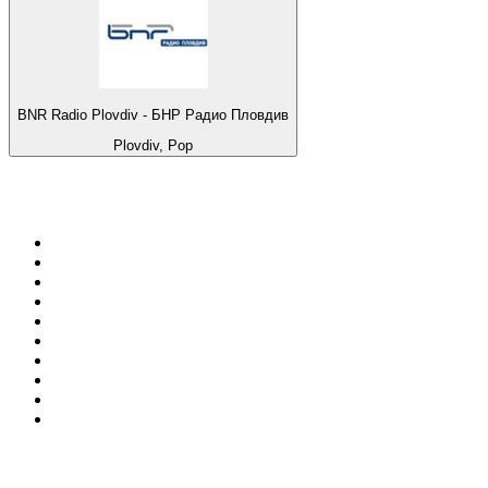
BNR Radio Plovdiv - БНР Радио Пловдив
Plovdiv, Pop
Top 100 em
radio.net
1
.
RMC Info Talk Sport
2
.
Clubmix
3
.
NRJ DAVID GUETTA
4
.
Hot 108 Jamz
5
.
Radio Studio Souto - Sertanejo Universitário
6
.
LOVE CLASSICS / 1.fm
7
.
Tomorrowland - One World Radio
8
.
France Info
9
.
Exclusively Taylor Swift
10
.
Radio Transcontinental 104.7 FM
Top 100 podcasts do
Brasil