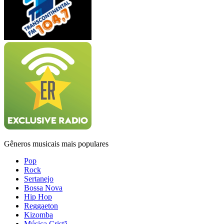
Gêneros musicais mais populares
Pop
Rock
Sertanejo
Bossa Nova
Hip Hop
Reggaeton
Kizomba
Música Cristã