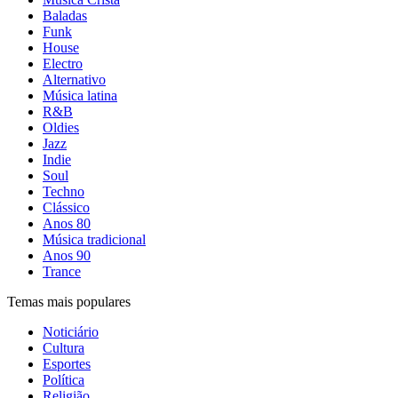
Baladas
Funk
House
Electro
Alternativo
Música latina
R&B
Oldies
Jazz
Indie
Soul
Techno
Clássico
Anos 80
Música tradicional
Anos 90
Trance
Temas mais populares
Noticiário
Cultura
Esportes
Política
Religião