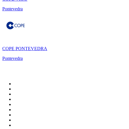
Pontevedra
COPE PONTEVEDRA
Pontevedra
Top 100 em
radio.net
1
.
RMC Info Talk Sport
2
.
Clubmix
3
.
NRJ DAVID GUETTA
4
.
Hot 108 Jamz
5
.
Radio Studio Souto - Sertanejo Universitário
6
.
LOVE CLASSICS / 1.fm
7
.
Tomorrowland - One World Radio
8
.
France Info
9
.
Radio Transcontinental 104.7 FM