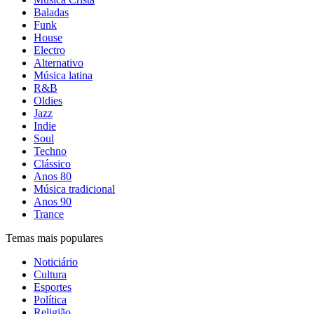
Baladas
Funk
House
Electro
Alternativo
Música latina
R&B
Oldies
Jazz
Indie
Soul
Techno
Clássico
Anos 80
Música tradicional
Anos 90
Trance
Temas mais populares
Noticiário
Cultura
Esportes
Política
Religião