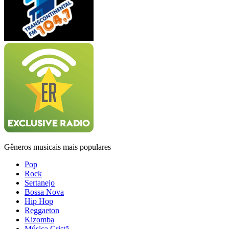
Gêneros musicais mais populares
Pop
Rock
Sertanejo
Bossa Nova
Hip Hop
Reggaeton
Kizomba
Música Cristã