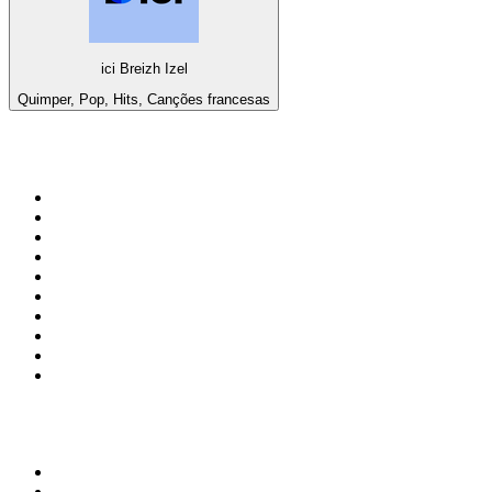
ici Breizh Izel
Quimper, Pop, Hits, Canções francesas
Top 100 em
radio.net
1
.
RMC Info Talk Sport
2
.
Clubmix
3
.
NRJ DAVID GUETTA
4
.
Hot 108 Jamz
5
.
Radio Studio Souto - Sertanejo Universitário
6
.
LOVE CLASSICS / 1.fm
7
.
Tomorrowland - One World Radio
8
.
France Info
9
.
Radio Transcontinental 104.7 FM
10
.
Exclusively Taylor Swift
Top 100 podcasts do
Brasil
1
.
Não Inviabilize
2
.
O Assunto