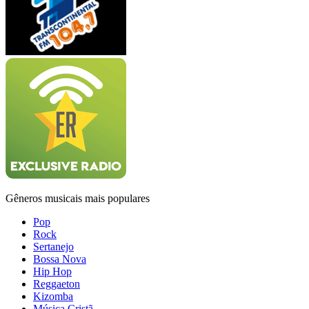
Gêneros musicais mais populares
Pop
Rock
Sertanejo
Bossa Nova
Hip Hop
Reggaeton
Kizomba
Música Cristã