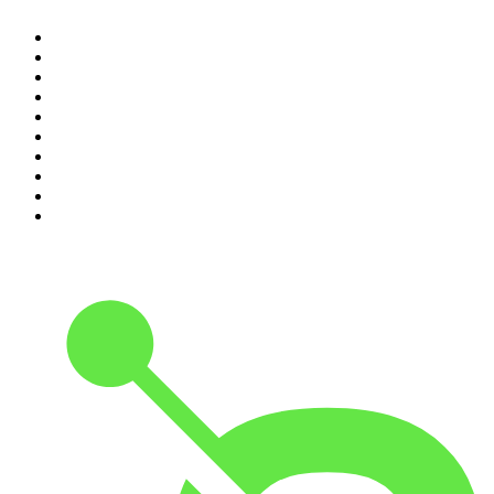
1
.
Não Inviabilize
2
.
O Assunto
3
.
NerdCast
4
.
Inteligência Ltda.
5
.
Noites Gregas
6
.
Café Com Deus Pai | Podcast oficial
7
.
Modus Operandi
8
.
Medo e Delírio em Brasília
9
.
Jota Jota Podcast
10
.
Rádio Novelo Apresenta