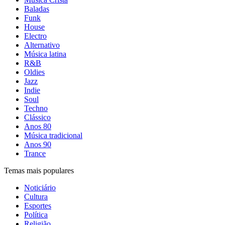
Baladas
Funk
House
Electro
Alternativo
Música latina
R&B
Oldies
Jazz
Indie
Soul
Techno
Clássico
Anos 80
Música tradicional
Anos 90
Trance
Temas mais populares
Noticiário
Cultura
Esportes
Política
Religião