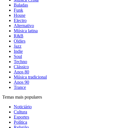
Baladas
Funk
House
Electro
Alternativo
Música latina
R&B
Oldies
Jazz
Indie
Soul
Techno
Clássico
Anos 80
Música tradicional
Anos 90
Trance
Temas mais populares
Noticiário
Cultura
Esportes
Política
Religião