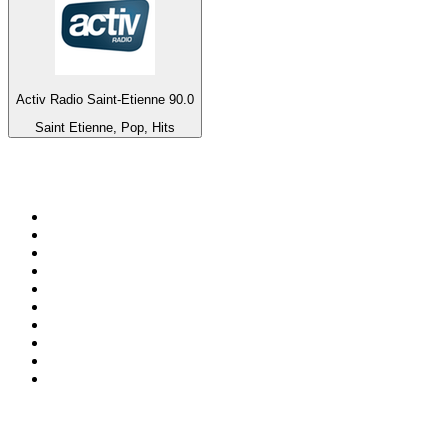
Activ Radio Saint-Etienne 90.0
Saint Etienne, Pop, Hits
Top 100 em
radio.net
1
.
RMC Info Talk Sport
2
.
Clubmix
3
.
NRJ DAVID GUETTA
4
.
Hot 108 Jamz
5
.
Radio Studio Souto - Sertanejo Universitário
6
.
LOVE CLASSICS / 1.fm
7
.
Tomorrowland - One World Radio
8
.
France Info
9
.
Radio Transcontinental 104.7 FM
10
.
Exclusively Taylor Swift
Top 100 podcasts do
Brasil