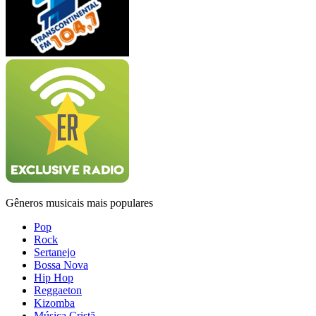
Gêneros musicais mais populares
Pop
Rock
Sertanejo
Bossa Nova
Hip Hop
Reggaeton
Kizomba
Música Cristã