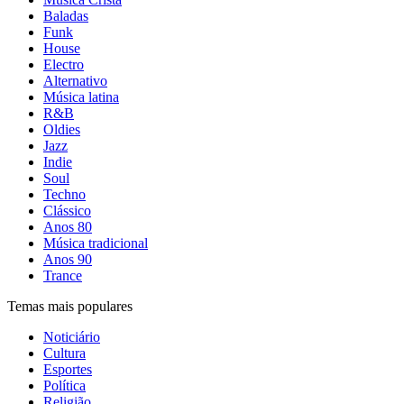
Baladas
Funk
House
Electro
Alternativo
Música latina
R&B
Oldies
Jazz
Indie
Soul
Techno
Clássico
Anos 80
Música tradicional
Anos 90
Trance
Temas mais populares
Noticiário
Cultura
Esportes
Política
Religião