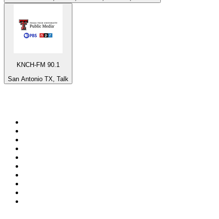
KNCH-FM 90.1
San Antonio TX, Talk
Top 100 em
radio.net
1
.
RMC Info Talk Sport
2
.
Clubmix
3
.
NRJ DAVID GUETTA
4
.
Hot 108 Jamz
5
.
Radio Studio Souto - Sertanejo Universitário
6
.
LOVE CLASSICS / 1.fm
7
.
France Info
8
.
Tomorrowland - One World Radio
9
.
Radio Transcontinental 104.7 FM
10
.
Exclusively Taylor Swift