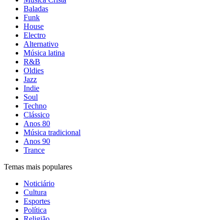
Baladas
Funk
House
Electro
Alternativo
Música latina
R&B
Oldies
Jazz
Indie
Soul
Techno
Clássico
Anos 80
Música tradicional
Anos 90
Trance
Temas mais populares
Noticiário
Cultura
Esportes
Política
Religião