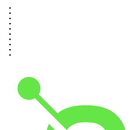
1
.
Não Inviabilize
2
.
O Assunto
3
.
Foro de Teresina
4
.
NerdCast
5
.
Inteligência Ltda.
6
.
Medo e Delírio em Brasília
7
.
Modus Operandi
8
.
Café Com Deus Pai | Podcast oficial
9
.
Noites Gregas
10
.
Rádio Novelo Apresenta