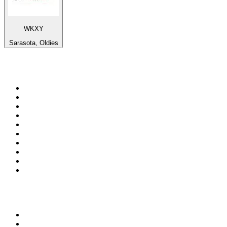
WKXY
Sarasota, Oldies
Top 100 em
radio.net
1
.
RMC Info Talk Sport
2
.
Clubmix
3
.
NRJ DAVID GUETTA
4
.
Hot 108 Jamz
5
.
Radio Studio Souto - Sertanejo Universitário
6
.
LOVE CLASSICS / 1.fm
7
.
Tomorrowland - One World Radio
8
.
France Info
9
.
Radio Transcontinental 104.7 FM
10
.
Exclusively Taylor Swift
Top 100 podcasts do
Brasil
1
.
Não Inviabilize
2
.
O Assunto