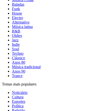
Baladas
Funk
House
Electro
Alternativo
Música latina
R&B
Oldies
Jazz
Indie
Soul
Techno
Clássico
Anos 80
Música tradicional
Anos 90
Trance
Temas mais populares
Noticiário
Cultura
Esportes
Política
Religião