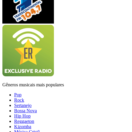
Gêneros musicais mais populares
Pop
Rock
Sertanejo
Bossa Nova
Hip Hop
Reggaeton
Kizomba
Música Cristã