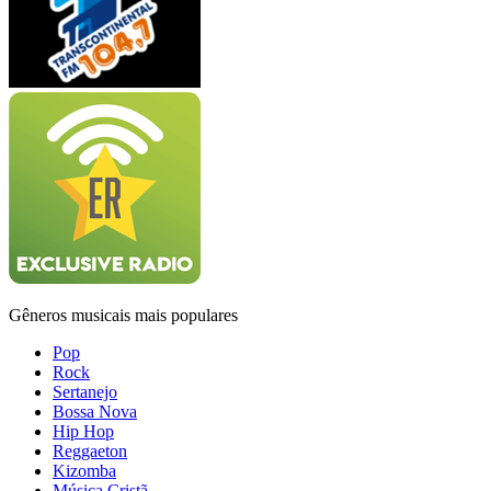
Gêneros musicais mais populares
Pop
Rock
Sertanejo
Bossa Nova
Hip Hop
Reggaeton
Kizomba
Música Cristã