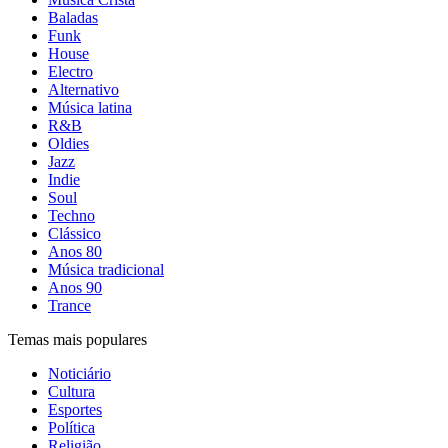
Baladas
Funk
House
Electro
Alternativo
Música latina
R&B
Oldies
Jazz
Indie
Soul
Techno
Clássico
Anos 80
Música tradicional
Anos 90
Trance
Temas mais populares
Noticiário
Cultura
Esportes
Política
Religião