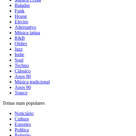
Baladas
Funk
House
Electro
Alternativo
Música latina
R&B
Oldies
Jazz
Indie
Soul
Techno
Clássico
Anos 80
Música tradicional
Anos 90
Trance
Temas mais populares
Noticiário
Cultura
Esportes
Política
Religião