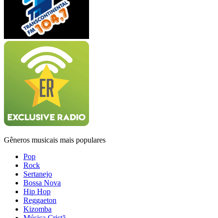
Gêneros musicais mais populares
Pop
Rock
Sertanejo
Bossa Nova
Hip Hop
Reggaeton
Kizomba
Música Cristã