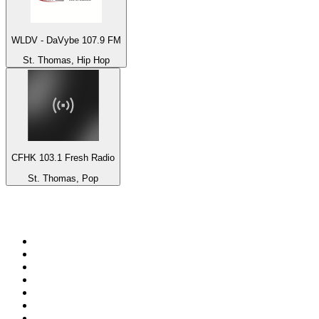
WLDV - DaVybe 107.9 FM
St. Thomas, Hip Hop
CFHK 103.1 Fresh Radio
St. Thomas, Pop
Top 100 em
radio.net
1
.
RMC Info Talk Sport
2
.
Clubmix
3
.
NRJ DAVID GUETTA
4
.
Hot 108 Jamz
5
.
Radio Studio Souto - Sertanejo Universitário
6
.
LOVE CLASSICS / 1.fm
7
.
Tomorrowland - One World Radio