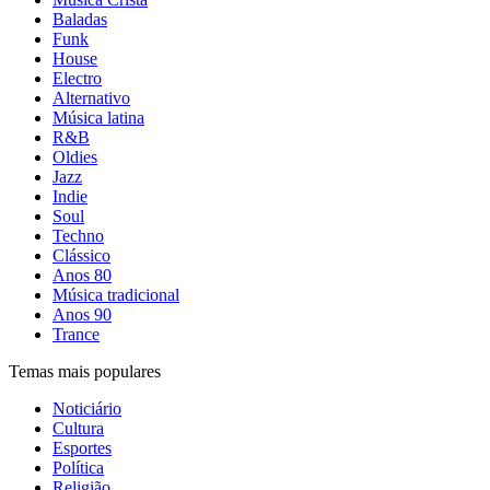
Baladas
Funk
House
Electro
Alternativo
Música latina
R&B
Oldies
Jazz
Indie
Soul
Techno
Clássico
Anos 80
Música tradicional
Anos 90
Trance
Temas mais populares
Noticiário
Cultura
Esportes
Política
Religião