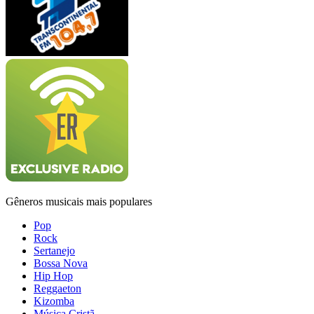
Gêneros musicais mais populares
Pop
Rock
Sertanejo
Bossa Nova
Hip Hop
Reggaeton
Kizomba
Música Cristã