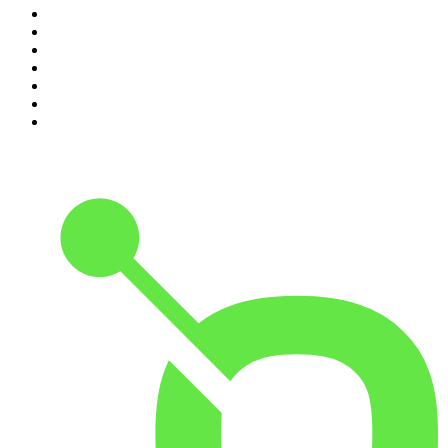
4
.
Inteligência Ltda.
5
.
Noites Gregas
6
.
Café Com Deus Pai | Podcast oficial
7
.
Modus Operandi
8
.
Medo e Delírio em Brasília
9
.
Jota Jota Podcast
10
.
Rádio Novelo Apresenta