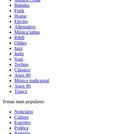
Baladas
Funk
House
Electro
Alternativo
Música latina
R&B
Oldies
Jazz
Indie
Soul
Techno
Clássico
Anos 80
Música tradicional
Anos 90
Trance
Temas mais populares
Noticiário
Cultura
Esportes
Política
Religião