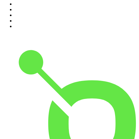
6
.
Café Com Deus Pai | Podcast oficial
7
.
Modus Operandi
8
.
Medo e Delírio em Brasília
9
.
Jota Jota Podcast
10
.
Rádio Novelo Apresenta