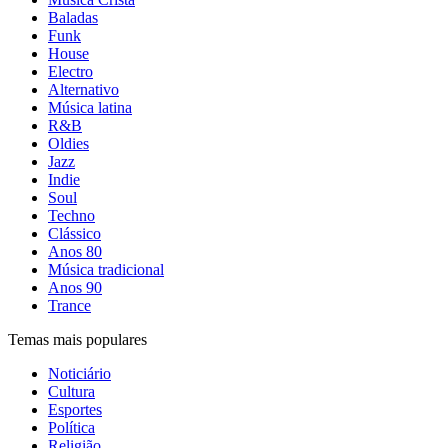
Baladas
Funk
House
Electro
Alternativo
Música latina
R&B
Oldies
Jazz
Indie
Soul
Techno
Clássico
Anos 80
Música tradicional
Anos 90
Trance
Temas mais populares
Noticiário
Cultura
Esportes
Política
Religião