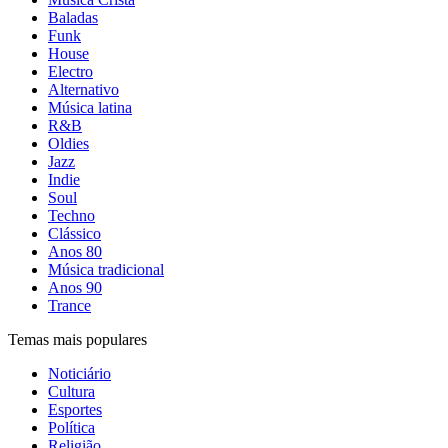
Baladas
Funk
House
Electro
Alternativo
Música latina
R&B
Oldies
Jazz
Indie
Soul
Techno
Clássico
Anos 80
Música tradicional
Anos 90
Trance
Temas mais populares
Noticiário
Cultura
Esportes
Política
Religião