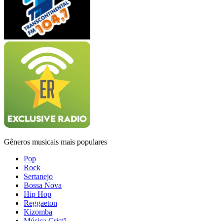
Gêneros musicais mais populares
Pop
Rock
Sertanejo
Bossa Nova
Hip Hop
Reggaeton
Kizomba
Música Cristã