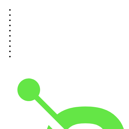
1
.
Não Inviabilize
2
.
O Assunto
3
.
NerdCast
4
.
Inteligência Ltda.
5
.
Noites Gregas
6
.
Café Com Deus Pai | Podcast oficial
7
.
Modus Operandi
8
.
Medo e Delírio em Brasília
9
.
Jota Jota Podcast
10
.
Rádio Novelo Apresenta