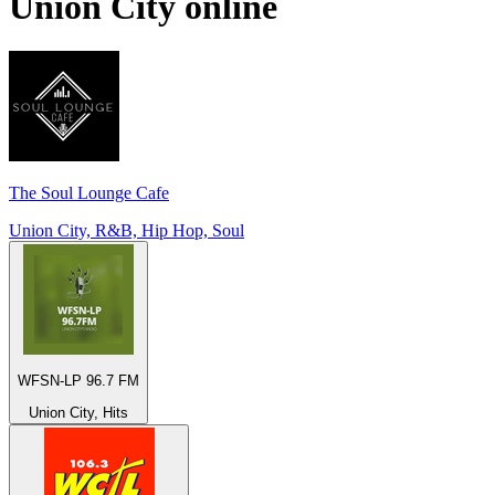
Union City
online
The Soul Lounge Cafe
Union City, R&B, Hip Hop, Soul
WFSN-LP 96.7 FM
Union City, Hits