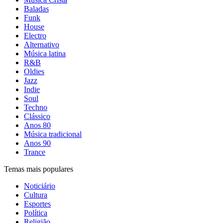
Baladas
Funk
House
Electro
Alternativo
Música latina
R&B
Oldies
Jazz
Indie
Soul
Techno
Clássico
Anos 80
Música tradicional
Anos 90
Trance
Temas mais populares
Noticiário
Cultura
Esportes
Política
Religião