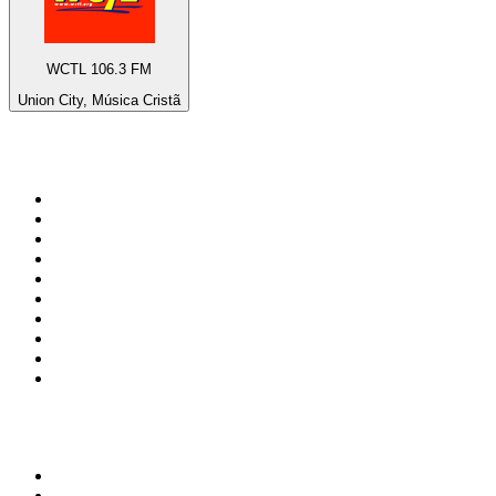
WCTL 106.3 FM
Union City, Música Cristã
Top 100 em
radio.net
1
.
RMC Info Talk Sport
2
.
Clubmix
3
.
NRJ DAVID GUETTA
4
.
Hot 108 Jamz
5
.
Radio Studio Souto - Sertanejo Universitário
6
.
LOVE CLASSICS / 1.fm
7
.
Tomorrowland - One World Radio
8
.
France Info
9
.
Exclusively Taylor Swift
10
.
Radio Transcontinental 104.7 FM
Top 100 podcasts do
Brasil
1
.
Não Inviabilize
2
.
O Assunto