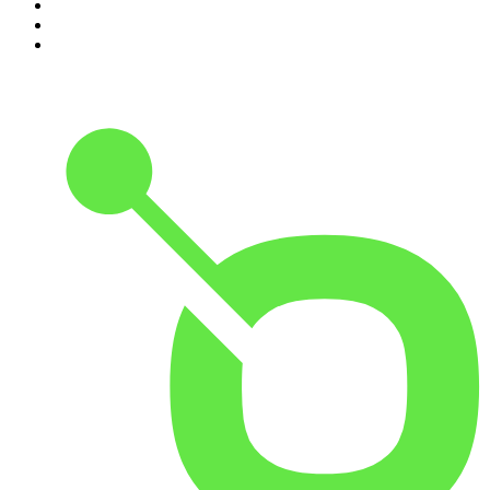
8
.
Medo e Delírio em Brasília
9
.
Jota Jota Podcast
10
.
Rádio Novelo Apresenta