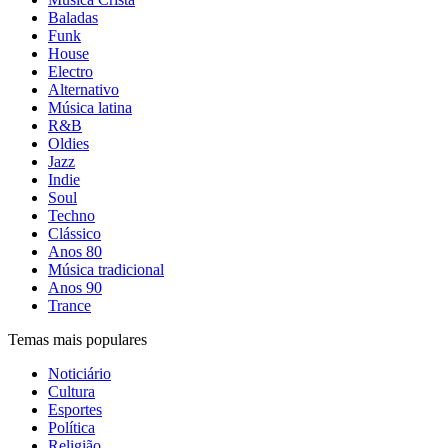
Baladas
Funk
House
Electro
Alternativo
Música latina
R&B
Oldies
Jazz
Indie
Soul
Techno
Clássico
Anos 80
Música tradicional
Anos 90
Trance
Temas mais populares
Noticiário
Cultura
Esportes
Política
Religião