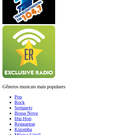
Gêneros musicais mais populares
Pop
Rock
Sertanejo
Bossa Nova
Hip Hop
Reggaeton
Kizomba
Música Cristã