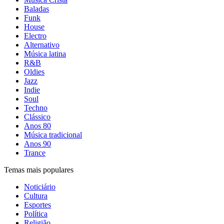
Baladas
Funk
House
Electro
Alternativo
Música latina
R&B
Oldies
Jazz
Indie
Soul
Techno
Clássico
Anos 80
Música tradicional
Anos 90
Trance
Temas mais populares
Noticiário
Cultura
Esportes
Política
Religião