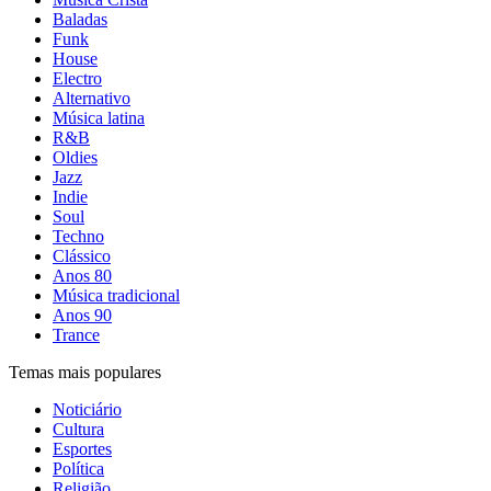
Baladas
Funk
House
Electro
Alternativo
Música latina
R&B
Oldies
Jazz
Indie
Soul
Techno
Clássico
Anos 80
Música tradicional
Anos 90
Trance
Temas mais populares
Noticiário
Cultura
Esportes
Política
Religião