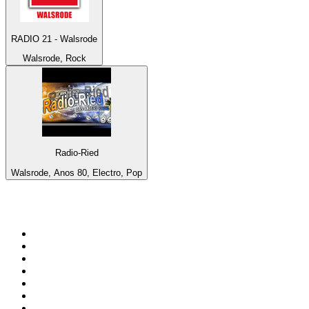
RADIO 21 - Walsrode
Walsrode, Rock
Radio-Ried
Walsrode, Anos 80, Electro, Pop
Top 100 em
radio.net
1
.
RMC Info Talk Sport
2
.
Clubmix
3
.
NRJ DAVID GUETTA
4
.
Hot 108 Jamz
5
.
Radio Studio Souto - Sertanejo Universitário
6
.
LOVE CLASSICS / 1.fm
7
.
Tomorrowland - One World Radio