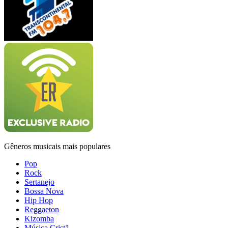
Gêneros musicais mais populares
Pop
Rock
Sertanejo
Bossa Nova
Hip Hop
Reggaeton
Kizomba
Música Cristã