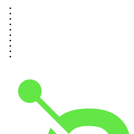
1
.
Não Inviabilize
2
.
O Assunto
3
.
NerdCast
4
.
Foro de Teresina
5
.
Inteligência Ltda.
6
.
Café Com Deus Pai | Podcast oficial
7
.
Modus Operandi
8
.
Rádio Novelo Apresenta
9
.
Noites Gregas
10
.
Petit Journal