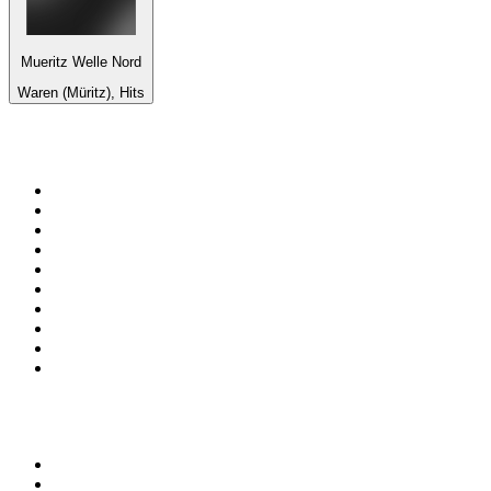
Mueritz Welle Nord
Waren (Müritz), Hits
Top 100 em
radio.net
1
.
RMC Info Talk Sport
2
.
Clubmix
3
.
NRJ DAVID GUETTA
4
.
Hot 108 Jamz
5
.
Radio Studio Souto - Sertanejo Universitário
6
.
LOVE CLASSICS / 1.fm
7
.
Tomorrowland - One World Radio
8
.
France Info
9
.
Exclusively Taylor Swift
10
.
Radio Transcontinental 104.7 FM
Top 100 podcasts do
Brasil
1
.
Não Inviabilize
2
.
O Assunto