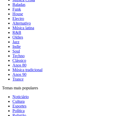
Baladas
Funk
House
Electro
Alternativo
Música latina
R&B
Oldies
Jazz
Indie
Soul
Techno
Clássico
Anos 80
Música tradicional
Anos 90
Trance
Temas mais populares
Noticiário
Cultura
Esportes
Política
Religião