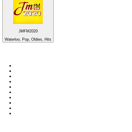
JMFM2020
Waterloo, Pop, Oldies, Hits
Top 100 em
radio.net
1
.
RMC Info Talk Sport
2
.
Clubmix
3
.
NRJ DAVID GUETTA
4
.
Hot 108 Jamz
5
.
Radio Studio Souto - Sertanejo Universitário
6
.
LOVE CLASSICS / 1.fm
7
.
France Info
8
.
Tomorrowland - One World Radio
9
.
Radio Transcontinental 104.7 FM
10
.
Exclusively Taylor Swift
Top 100 podcasts do
Brasil