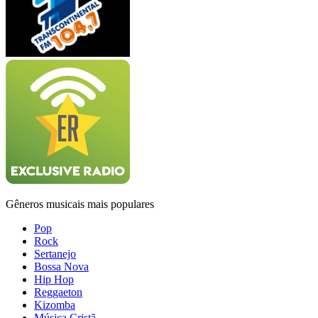
Gêneros musicais mais populares
Pop
Rock
Sertanejo
Bossa Nova
Hip Hop
Reggaeton
Kizomba
Música Cristã