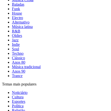
Baladas
Funk
House
Electro
Alternativo
Música latina
R&B
Oldies
Jazz
Indie
Soul
Techno
Clássico
Anos 80
Música tradicional
Anos 90
Trance
Temas mais populares
Noticiário
Cultura
Esportes
Política
Religião