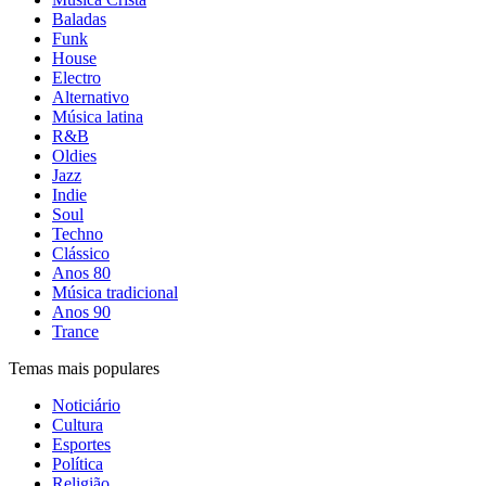
Baladas
Funk
House
Electro
Alternativo
Música latina
R&B
Oldies
Jazz
Indie
Soul
Techno
Clássico
Anos 80
Música tradicional
Anos 90
Trance
Temas mais populares
Noticiário
Cultura
Esportes
Política
Religião