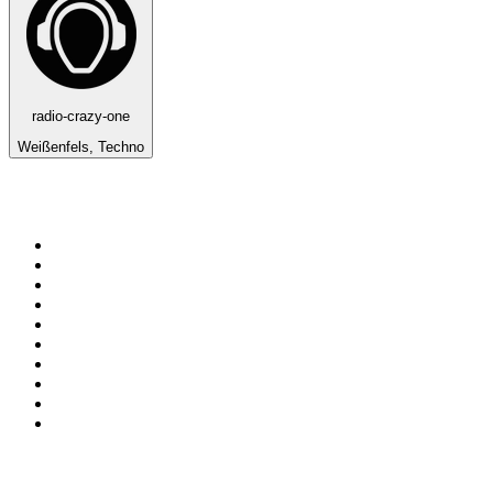
radio-crazy-one
Weißenfels, Techno
Top 100 em
radio.net
1
.
RMC Info Talk Sport
2
.
Clubmix
3
.
NRJ DAVID GUETTA
4
.
Hot 108 Jamz
5
.
Radio Studio Souto - Sertanejo Universitário
6
.
LOVE CLASSICS / 1.fm
7
.
France Info
8
.
Tomorrowland - One World Radio
9
.
Radio Transcontinental 104.7 FM
10
.
Exclusively Taylor Swift
Top 100 podcasts do
Brasil