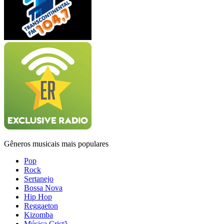
Gêneros musicais mais populares
Pop
Rock
Sertanejo
Bossa Nova
Hip Hop
Reggaeton
Kizomba
Música Cristã