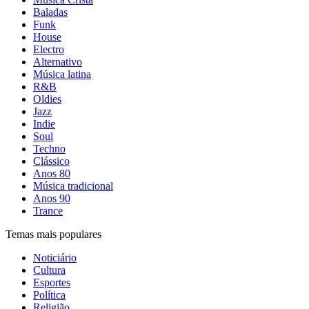
Baladas
Funk
House
Electro
Alternativo
Música latina
R&B
Oldies
Jazz
Indie
Soul
Techno
Clássico
Anos 80
Música tradicional
Anos 90
Trance
Temas mais populares
Noticiário
Cultura
Esportes
Política
Religião