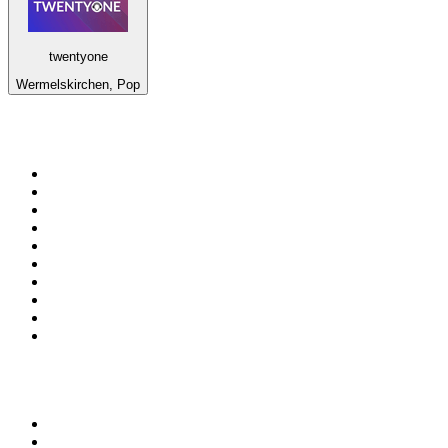
twentyone
Wermelskirchen, Pop
Top 100 em
radio.net
1
.
RMC Info Talk Sport
2
.
Clubmix
3
.
NRJ DAVID GUETTA
4
.
Hot 108 Jamz
5
.
Radio Studio Souto - Sertanejo Universitário
6
.
LOVE CLASSICS / 1.fm
7
.
Tomorrowland - One World Radio
8
.
France Info
9
.
Exclusively Taylor Swift
10
.
Radio Transcontinental 104.7 FM
Top 100 podcasts do
Brasil
1
.
Não Inviabilize
2
.
O Assunto