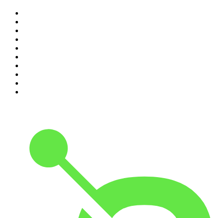
1
.
Não Inviabilize
2
.
O Assunto
3
.
NerdCast
4
.
Foro de Teresina
5
.
Inteligência Ltda.
6
.
Café Com Deus Pai | Podcast oficial
7
.
Modus Operandi
8
.
Rádio Novelo Apresenta
9
.
Noites Gregas
10
.
Petit Journal