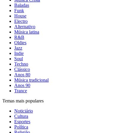
Baladas
Funk
House
Electro
Alternativo
Música latina
R&B
Oldies
Jazz
Indie
Soul
Techno
Clássico
Anos 80
Música tradicional
Anos 90
Trance
Temas mais populares
Noticiário
Cultura
Esportes
Política
Religião