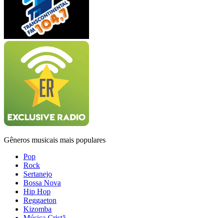
Gêneros musicais mais populares
Pop
Rock
Sertanejo
Bossa Nova
Hip Hop
Reggaeton
Kizomba
Música Cristã