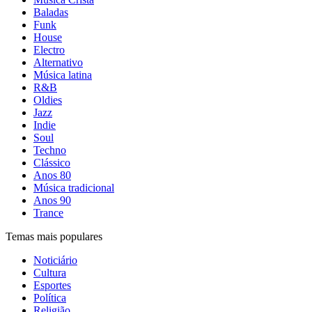
Baladas
Funk
House
Electro
Alternativo
Música latina
R&B
Oldies
Jazz
Indie
Soul
Techno
Clássico
Anos 80
Música tradicional
Anos 90
Trance
Temas mais populares
Noticiário
Cultura
Esportes
Política
Religião