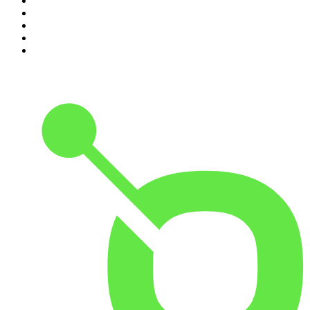
6
.
Café Com Deus Pai | Podcast oficial
7
.
Modus Operandi
8
.
Rádio Novelo Apresenta
9
.
Noites Gregas
10
.
Petit Journal