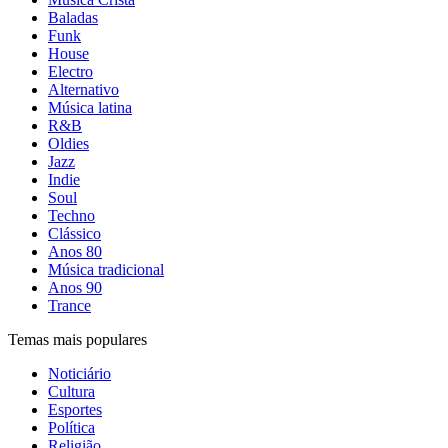
Baladas
Funk
House
Electro
Alternativo
Música latina
R&B
Oldies
Jazz
Indie
Soul
Techno
Clássico
Anos 80
Música tradicional
Anos 90
Trance
Temas mais populares
Noticiário
Cultura
Esportes
Política
Religião