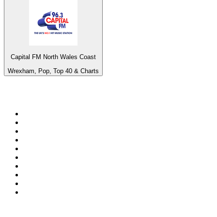
Capital FM North Wales Coast
Wrexham, Pop, Top 40 & Charts
Top 100 em
radio.net
1
.
RMC Info Talk Sport
2
.
Clubmix
3
.
NRJ DAVID GUETTA
4
.
Hot 108 Jamz
5
.
Radio Studio Souto - Sertanejo Universitário
6
.
LOVE CLASSICS / 1.fm
7
.
Tomorrowland - One World Radio
8
.
France Info
9
.
Radio Transcontinental 104.7 FM
10
.
Exclusively Taylor Swift
Top 100 podcasts do
Brasil