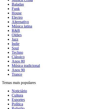
Baladas
Funk
House
Electro
Alternativo
Música latina
R&B
Oldies
Jazz
Indie
Soul
Techno
Clássico
Anos 80
Música tradicional
Anos 90
Trance
Temas mais populares
Noticiário
Cultura
Esportes
Política
Religião