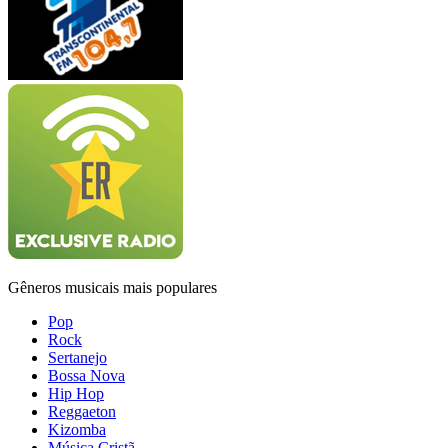
Gêneros musicais mais populares
Pop
Rock
Sertanejo
Bossa Nova
Hip Hop
Reggaeton
Kizomba
Música Cristã