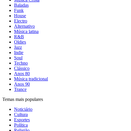
Baladas
Funk
House
Electro
Alternativo
Música latina
R&B
Oldies
Jazz
Indie
Soul
Techno
Clássico
Anos 80
Música tradicional
Anos 90
Trance
Temas mais populares
Noticiário
Cultura
Esportes
Política
Religião