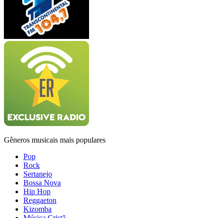
Gêneros musicais mais populares
Pop
Rock
Sertanejo
Bossa Nova
Hip Hop
Reggaeton
Kizomba
Música Cristã