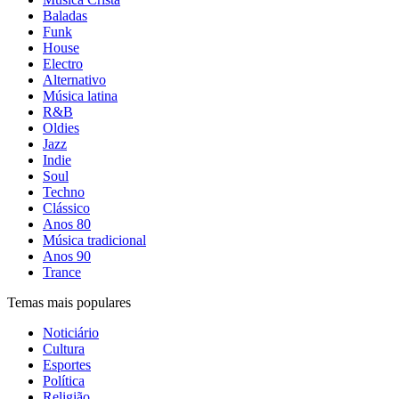
Baladas
Funk
House
Electro
Alternativo
Música latina
R&B
Oldies
Jazz
Indie
Soul
Techno
Clássico
Anos 80
Música tradicional
Anos 90
Trance
Temas mais populares
Noticiário
Cultura
Esportes
Política
Religião