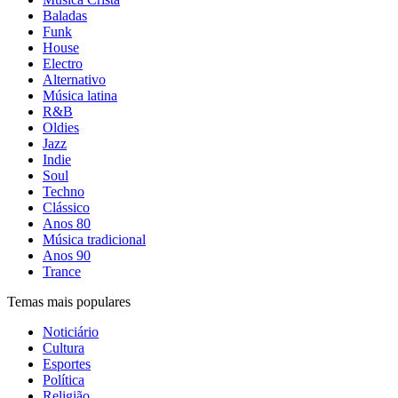
Baladas
Funk
House
Electro
Alternativo
Música latina
R&B
Oldies
Jazz
Indie
Soul
Techno
Clássico
Anos 80
Música tradicional
Anos 90
Trance
Temas mais populares
Noticiário
Cultura
Esportes
Política
Religião