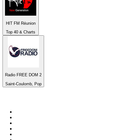
HIT FM Réunion
Top 40 & Charts
Radio FREE DOM 2
Saint-Coulomb, Pop
Top 100 em
radio.net
1
.
RMC Info Talk Sport
2
.
Clubmix
3
.
NRJ DAVID GUETTA
4
.
Hot 108 Jamz
5
.
Radio Studio Souto - Sertanejo Universitário
6
.
LOVE CLASSICS / 1.fm