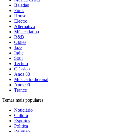
Baladas
Funk
House
Electro
Alternativo
Música latina
R&B
Oldies
Jazz
Indie
Soul
Techno
Clássico
Anos 80
Música tradicional
Anos 90
Trance
Temas mais populares
Noticiário
Cultura
Esportes
Política
Religião